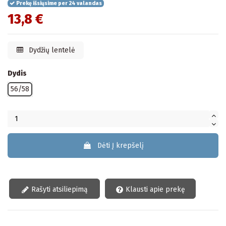
Prekę išsiųsime per 24 valandas
13,8 €
Dydžių lentelė
Dydis
56/58
Dėti Į krepšelį
Rašyti atsiliepimą
Klausti apie prekę