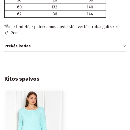
58
128
136
60
132
140
62
136
144
*Šioje lentelėje pateikiamos apytikslės vertės, rūbai gali skirtis
+/- 2cm
Prekės kodas
Kitos spalvos