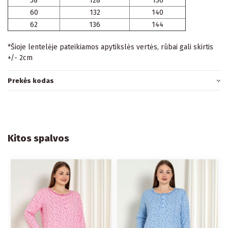
58
128
136
60
132
140
62
136
144
*Šioje lentelėje pateikiamos apytikslės vertės, rūbai gali skirtis
+/- 2cm
Prekės kodas
Kitos spalvos