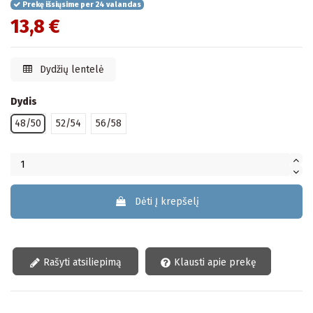
Prekę išsiųsime per 24 valandas
13,8 €
Dydžių lentelė
Dydis
48/50
52/54
56/58
Dėti Į krepšelį
Rašyti atsiliepimą
Klausti apie prekę