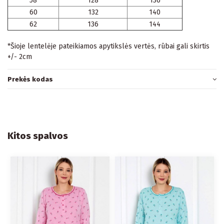
58
128
136
60
132
140
62
136
144
*Šioje lentelėje pateikiamos apytikslės vertės, rūbai gali skirtis
+/- 2cm
Prekės kodas
Kitos spalvos