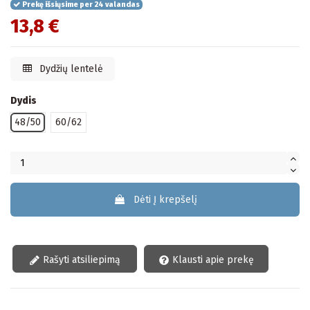
Prekę išsiųsime per 24 valandas
13,8 €
Dydžių lentelė
Dydis
48/50
60/62
Dėti Į krepšelį
Rašyti atsiliepimą
Klausti apie prekę