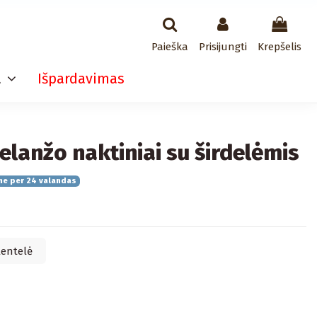
Paieška
Prisijungti
Krepšelis
a
Išpardavimas
melanžo naktiniai su širdelėmis
me per 24 valandas
lentelė