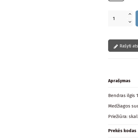
Rašyti at
Aprašymas
Bendras ilgis 
Medžiagos sud
Priežiūra: ska
Prekės kodas