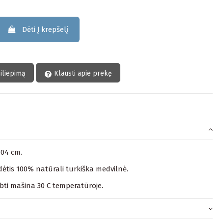
Dėti Į krepšelį
siliepimą
Klausti apie prekę
104 cm.
ėtis 100% natūrali turkiška medvilnė.
lbti mašina 30 C temperatūroje.