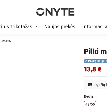
inis trikotažas
Naujos prekės
Informacij
širdelėmis
Pilki 
Prekę išsiųsi
13,8 €
Dydžių 
Dydis
48/50