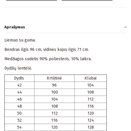
Aprašymas
Liemuo su guma.
Bendras ilgis 96 cm, vidinės kojos ilgis 71 cm.
Medžiagos sudėtis 90% poliesteris, 10% laikra.
Dydžių lentelė.
Dydis
Krtūtinė
Klubai
42
96
104
44
100
108
46
104
112
48
108
116
50
112
120
52
116
124
54
120
128