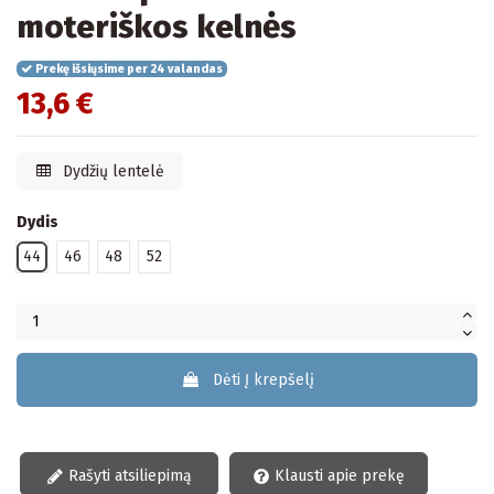
moteriškos kelnės
Prekę išsiųsime per 24 valandas
13,6 €
Dydžių lentelė
Dydis
44
46
48
52
Dėti Į krepšelį
Rašyti atsiliepimą
Klausti apie prekę