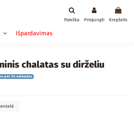
Paieška
Prisijungti
Krepšelis
a
Išpardavimas
ninis chalatas su dirželiu
me per 24 valandas
lentelė