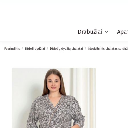
Drabužiai
Apat
Pagrindinis
Dideli dydžiai
Didelių dydžių chalatai
Medvilninis chalatas su dirž