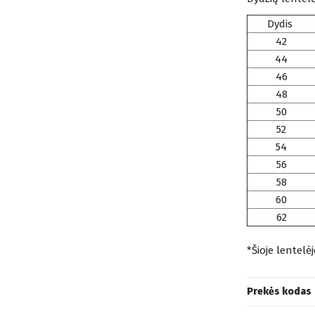
Dydis
42
44
46
48
50
52
54
56
58
60
62
*Šioje lentelė
Prekės kodas