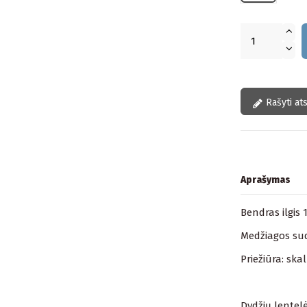
Rašyti at
Aprašymas
Bendras ilgis 
Medžiagos sud
Priežiūra: ska
Dydžių lentelė