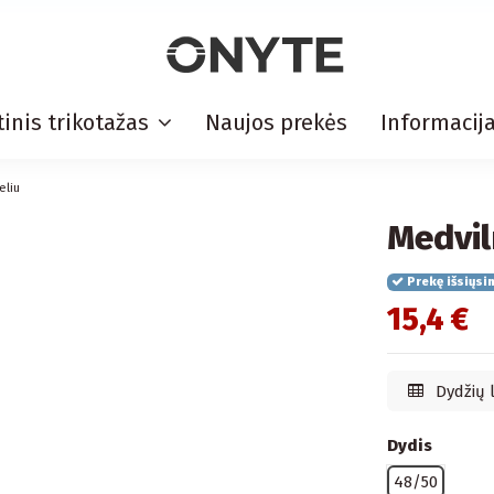
inis trikotažas
Naujos prekės
Informacij
eliu
Medvil
Prekę išsiųsi
15,4 €
Dydžių 
Dydis
48/50