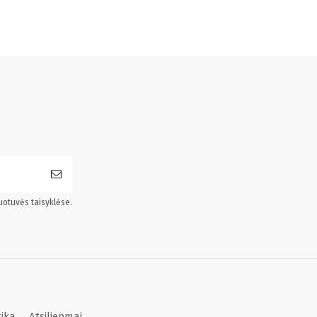
uotuvės taisyklėse.
tika
Atsiliepmai