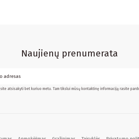
Naujienų prenumerata
ite atsisakyti bet kuriuo metu. Tam tikslui mūsų kontaktinę informaciją rasite pard
atymas
Apmokėjimas
Grąžinimas
Taisyklės
Privatumo poli