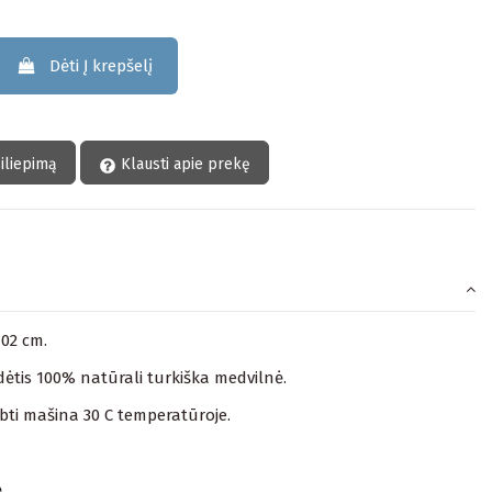
Dėti Į krepšelį
siliepimą
Klausti apie prekę
102 cm.
ėtis 100% natūrali turkiška medvilnė.
lbti mašina 30 C temperatūroje.
.