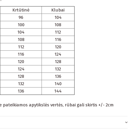
Krtūtinė
Klubai
96
104
100
108
104
112
108
116
112
120
116
124
120
128
124
132
128
136
132
140
136
144
je pateikiamos apytikslės vertės, rūbai gali skirtis +/- 2cm