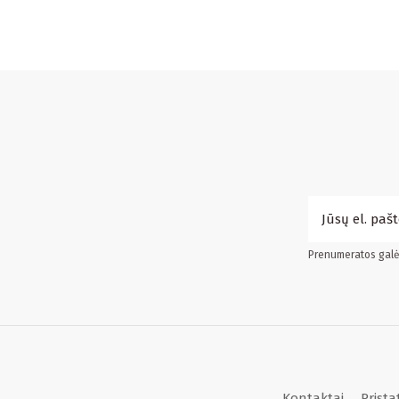
Prenumeratos galės
Kontaktai
Prist