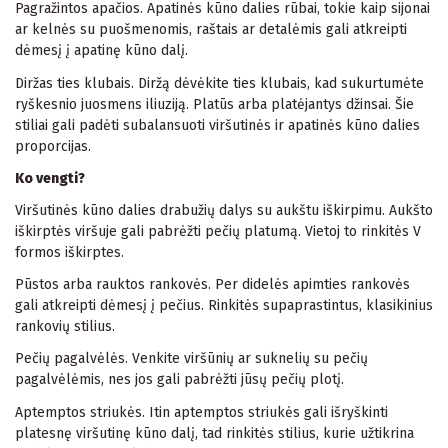
Pagražintos apačios. Apatinės kūno dalies rūbai, tokie kaip sijonai
ar kelnės su puošmenomis, raštais ar detalėmis gali atkreipti
dėmesį į apatinę kūno dalį.
Diržas ties klubais. Diržą dėvėkite ties klubais, kad sukurtumėte
ryškesnio juosmens iliuziją. Platūs arba platėjantys džinsai. Šie
stiliai gali padėti subalansuoti viršutinės ir apatinės kūno dalies
proporcijas.
Ko vengti?
Viršutinės kūno dalies drabužių dalys su aukštu iškirpimu. Aukšto
iškirptės viršuje gali pabrėžti pečių platumą. Vietoj to rinkitės V
formos iškirptes.
Pūstos arba rauktos rankovės. Per didelės apimties rankovės
gali atkreipti dėmesį į pečius. Rinkitės supaprastintus, klasikinius
rankovių stilius.
Pečių pagalvėlės. Venkite viršūnių ar suknelių su pečių
pagalvėlėmis, nes jos gali pabrėžti jūsų pečių plotį.
Aptemptos striukės. Itin aptemptos striukės gali išryškinti
platesnę viršutinę kūno dalį, tad rinkitės stilius, kurie užtikrina