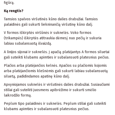
figūrą.
Ką rengtis?
Tamsios spalvos viršutinės kūno dalies drabužiai. Tamsios
palaidinės gali sukurti liekninančią viršutinę kūno dalį.
V formos iškirptės viršūnės ir suknelės. Voko formos
(trikampės) iškirptės atitraukia dėmesį nuo pečių ir sukuria
labiau subalansuotą išvaizdą.
A linijos sijonai ir suknelės. Į apačią platėjantys A formos siluetai
gali suteikti klubams apimties ir subalansuoti platesnius pečius.
Plačios arba platėjančios kelnės. Apačios su plačiomis kojomis
arba platėjančiomis klešnėmis gali sukurti labiau subalansuotą
siluetą, padidindamos apatinę kūno dalį.
Apvyniojamos suknelės ir viršutinės dalies drabužiai. Susiaučiami
stiliai gali suteikti juosmens apibrėžimo ir sukurti smėlio
laikrodžio formą.
Peplum tipo palaidinės ir suknelės. Peplum stiliai gali suteikti
klubams apimties ir subalansuoti platesnius pečius.