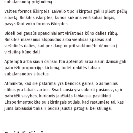
subalansuotą prigludimą.
Valties formos iškirptės. Laivelio tipo iškirptės gali išplėsti pečių
siluetą. Rinkitės iškirptes, kurios sukuria vertikalias linijas,
pavyzdžiui, voko formos iškirptes.
Dideli bei gausūs spaudiniai ant viršutinės kūno dalies rūbų.
Rinkitės mažesnius atspaudus arba vientisas spalvas ant
viršutinės dalies, kad per daug nepritrauktumėte dėmesio į
viršutinę kūno dalį.
Aptempti arba siauri džinsai. Itin aptempti arba siauri džinsai gali
pabrėžti proporcijų skirtumą, todėl rinkitės labiau
subalansuotus siluetus.
Atminkite, kad šie patarimai yra bendros gairės, o asmeninis
stilius yra labai svarbus. Svarbiausia yra sukurti pusiausvyrą ir
pabrėžti savybes, kuriomis jaučiatės labiausiai pasitikinti.
Eksperimentuokite su skirtingais stiliais, kad rastumėte tai, kas
jums labiausiai tinka ir leidžia jaustis patogiai bei stilingai.