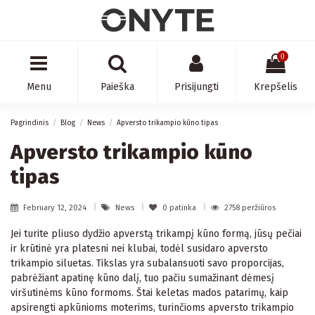
0
Menu
Paieška
Prisijungti
Krepšelis
Pagrindinis
Blog
News
Apversto trikampio kūno tipas
Apversto trikampio kūno
tipas
February 12, 2024
News
0
patinka
2758 peržiūros
Jei turite pliuso dydžio apverstą trikampį kūno formą, jūsų pečiai
ir krūtinė yra platesni nei klubai, todėl susidaro apversto
trikampio siluetas. Tikslas yra subalansuoti savo proporcijas,
pabrėžiant apatinę kūno dalį, tuo pačiu sumažinant dėmesį
viršutinėms kūno formoms. Štai keletas mados patarimų, kaip
apsirengti apkūnioms moterims, turinčioms apversto trikampio